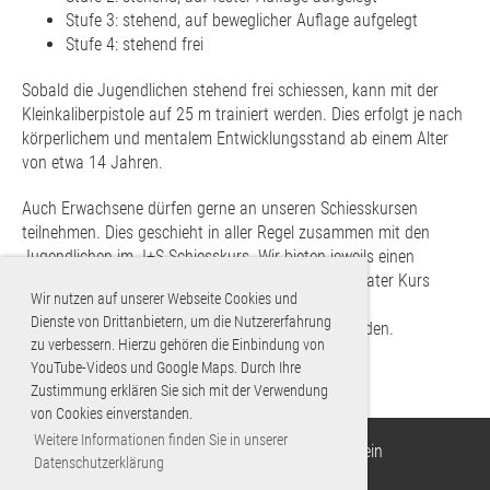
Stufe 3: stehend, auf beweglicher Auflage aufgelegt
Stufe 4: stehend frei
Sobald die Jugendlichen stehend frei schiessen, kann mit der
Kleinkaliberpistole auf 25 m trainiert werden. Dies erfolgt je nach
körperlichem und mentalem Entwicklungsstand ab einem Alter
von etwa 14 Jahren.
Auch Erwachsene dürfen gerne an unseren Schiesskursen
teilnehmen. Dies geschieht in aller Regel zusammen mit den
Jugendlichen im J+S-Schiesskurs. Wir bieten jeweils einen
Sommer- und einen Winterkurs an. Sollte ein separater Kurs
Wir nutzen auf unserer Webseite Cookies und
gewünscht werden, kann dies mit den
Dienste von Drittanbietern, um die Nutzererfahrung
Ausbildungsverantwortlichen gerne vereinbart werden.
zu verbessern. Hierzu gehören die Einbindung von
YouTube-Videos und Google Maps. Durch Ihre
Zustimmung erklären Sie sich mit der Verwendung
von Cookies einverstanden.
Weitere Informationen finden Sie in unserer
© 2025 Pistolen-Schützen Liechtenstein
Datenschutzerklärung